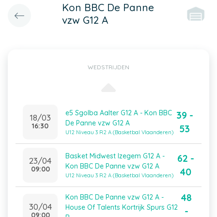
Kon BBC De Panne
vzw G12 A
WEDSTRIJDEN
e5 Sgolba Aalter G12 A - Kon BBC
39 -
18/03
De Panne vzw G12 A
16:30
53
U12 Niveau 3 R2 A (Basketbal Vlaanderen)
Basket Midwest Izegem G12 A -
62 -
23/04
Kon BBC De Panne vzw G12 A
09:00
40
U12 Niveau 3 R2 A (Basketbal Vlaanderen)
48
Kon BBC De Panne vzw G12 A -
30/04
House Of Talents Kortrijk Spurs G12
-
09:00