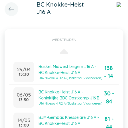
BC Knokke-Heist
J16 A
WEDSTRIJDEN
Basket Midwest Izegem J16 A -
138
29/04
BC Knokke-Heist J16 A
15:30
- 14
U16 Niveau 4 R2 A (Basketbal Vlaanderen)
BC Knokke-Heist J16 A -
30 -
06/05
Koninklijke BBC Oostkamp J16 B
13:30
84
U16 Niveau 4 R2 A (Basketbal Vlaanderen)
BJM-Gembas Knesselare J16 A -
81 -
14/05
BC Knokke-Heist J16 A
13:00
44