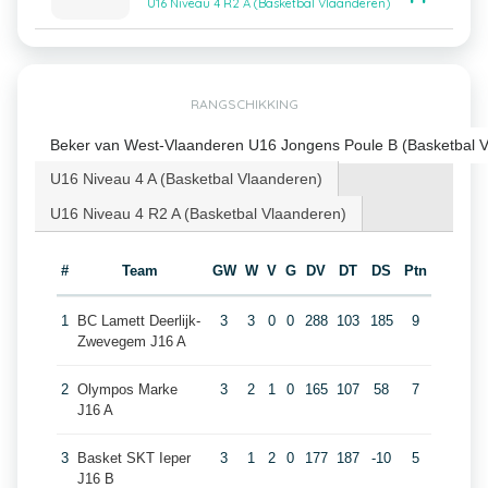
U16 Niveau 4 R2 A (Basketbal Vlaanderen)
RANGSCHIKKING
Beker van West-Vlaanderen U16 Jongens Poule B (Basketbal 
U16 Niveau 4 A (Basketbal Vlaanderen)
U16 Niveau 4 R2 A (Basketbal Vlaanderen)
#
Team
GW
W
V
G
DV
DT
DS
Ptn
1
BC Lamett Deerlijk-
3
3
0
0
288
103
185
9
Zwevegem J16 A
2
Olympos Marke
3
2
1
0
165
107
58
7
J16 A
3
Basket SKT Ieper
3
1
2
0
177
187
-10
5
J16 B