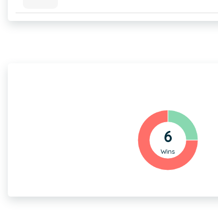
6
Wins