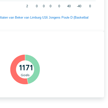
2
0
0
0
0
40
-40
0
sultaten van Beker van Limburg U16 Jongens Poule D (Basketbal
1171
Goals