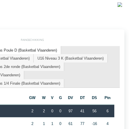
RANGSCHIKKING
s Poule D (Basketbal Vlaanderen)
tbal Vlaanderen)
U16 Niveau 3 K (Basketbal Vlaanderen)
s 2de ronde (Basketbal Vlaanderen)
 Vlaanderen)
 1/4 Finale (Basketbal Vlaanderen)
GW
W
V
G
DV
DT
DS
Ptn
2
2
0
0
97
41
56
6
2
1
1
0
61
77
-16
4