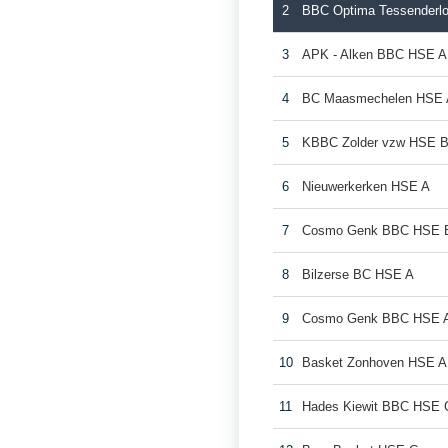
2
BBC Optima Tessenderl
3
APK - Alken BBC HSE A
4
BC Maasmechelen HSE 
5
KBBC Zolder vzw HSE 
6
Nieuwerkerken HSE A
7
Cosmo Genk BBC HSE 
8
Bilzerse BC HSE A
9
Cosmo Genk BBC HSE 
10
Basket Zonhoven HSE A
11
Hades Kiewit BBC HSE 