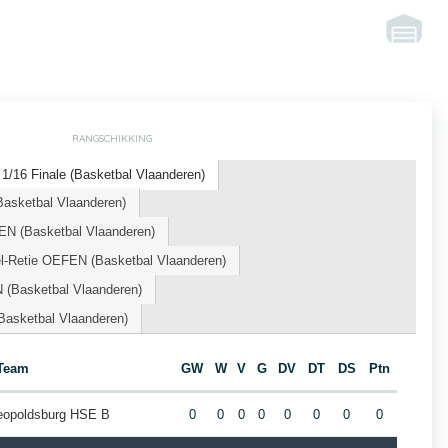
RANGSCHIKKING
1/16 Finale (Basketbal Vlaanderen)
Basketbal Vlaanderen)
N (Basketbal Vlaanderen)
l-Retie OEFEN (Basketbal Vlaanderen)
(Basketbal Vlaanderen)
Basketbal Vlaanderen)
Team
GW
W
V
G
DV
DT
DS
Ptn
Leopoldsburg HSE B
0
0
0
0
0
0
0
0