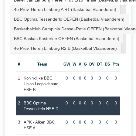
Beker van Limburg Heren Prov 1/16 Finale (Basketbal Vlaande
4e Prov. Heren Limburg A R1 (Basketbal Vlaanderen)
BBC Optima Tessenderlo OEFEN (Basketbal Vlaanderen)
Basketbalclub Campinia Dessel-Retie OEFEN (Basketbal Vlaan
BBC Baskas Kasterlee OEFEN (Basketbal Vlaanderen)
4e Prov. Heren Limburg R2 B (Basketbal Vlaanderen)
#
Team
GW
W
V
G
DV
DT
DS
Ptn
1
Koninklijke BBC
0
0
0
0
0
0
0
0
Union Leopoldsburg
HSE B
2
BBC Optima
0
0
0
0
0
0
0
0
Tessenderlo HSE D
3
APK - Alken BBC
0
0
0
0
0
0
0
0
HSE A