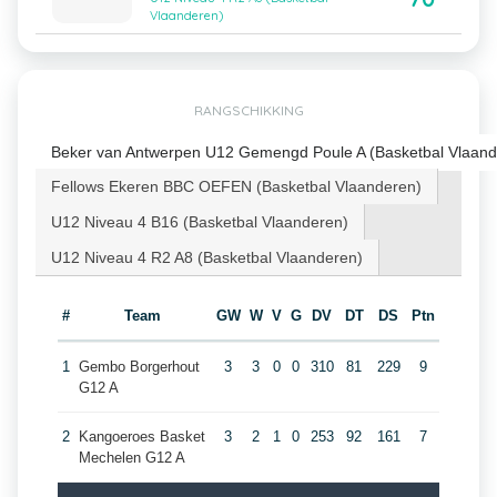
Vlaanderen)
RANGSCHIKKING
Beker van Antwerpen U12 Gemengd Poule A (Basketbal Vlaand
Fellows Ekeren BBC OEFEN (Basketbal Vlaanderen)
U12 Niveau 4 B16 (Basketbal Vlaanderen)
U12 Niveau 4 R2 A8 (Basketbal Vlaanderen)
#
Team
GW
W
V
G
DV
DT
DS
Ptn
1
Gembo Borgerhout
3
3
0
0
310
81
229
9
G12 A
2
Kangoeroes Basket
3
2
1
0
253
92
161
7
Mechelen G12 A