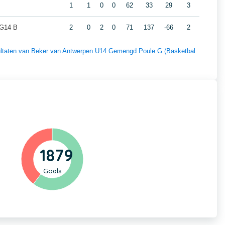
1
1
0
0
62
33
29
3
 G14 B
2
0
2
0
71
137
-66
2
esultaten van Beker van Antwerpen U14 Gemengd Poule G (Basketbal
1879
Goals