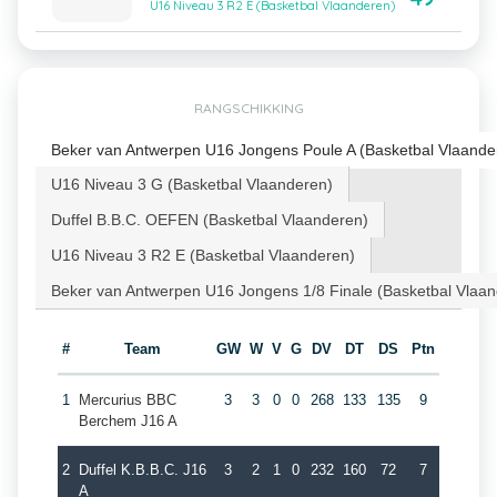
U16 Niveau 3 R2 E (Basketbal Vlaanderen)
RANGSCHIKKING
Beker van Antwerpen U16 Jongens Poule A (Basketbal Vlaande
U16 Niveau 3 G (Basketbal Vlaanderen)
Duffel B.B.C. OEFEN (Basketbal Vlaanderen)
U16 Niveau 3 R2 E (Basketbal Vlaanderen)
Beker van Antwerpen U16 Jongens 1/8 Finale (Basketbal Vlaa
#
Team
GW
W
V
G
DV
DT
DS
Ptn
1
Mercurius BBC
3
3
0
0
268
133
135
9
Berchem J16 A
2
Duffel K.B.B.C. J16
3
2
1
0
232
160
72
7
A