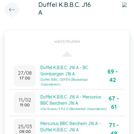
Duffel K.B.B.C. J16
A
WEDSTRIJDEN
Duffel K.B.B.C. J16 A - BC
69 -
27/08
Grimbergen J16 A
17:00
42
Duffel B.B.C. OEFEN (Basketbal
Vlaanderen)
Duffel K.B.B.C. J16 A - Mercurius
67 -
11/02
BBC Berchem J16 A
11:00
61
U16 Niveau 3 R2 E (Basketbal Vlaanderen)
Mercurius BBC Berchem J16 A -
71 -
25/03
Duffel K.B.B.C. J16 A
09:00
49