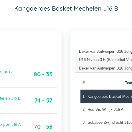
Kangoeroes Basket Mechelen J16 B
Beker van Antwerpen U16 Jong
U16 Niveau 3 F (Basketbal Vla
Beker van Antwerpen U16 Jonge
 J16 B
80 - 35
#
Te
1
Kangoeroes Basket Mech
helen J16 B
74 - 57
2
Red Vic Wilrijk J16 A
3
Sobabee Zwijndrecht J16
erpen J16 A
70 - 53