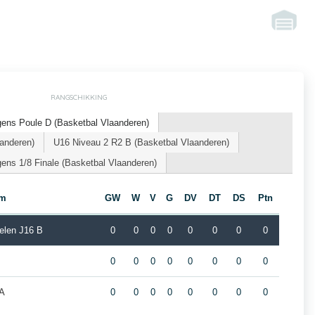
RANGSCHIKKING
ens Poule D (Basketbal Vlaanderen)
anderen)
U16 Niveau 2 R2 B (Basketbal Vlaanderen)
ns 1/8 Finale (Basketbal Vlaanderen)
am
GW
W
V
G
DV
DT
DS
Ptn
elen J16 B
0
0
0
0
0
0
0
0
0
0
0
0
0
0
0
0
 A
0
0
0
0
0
0
0
0