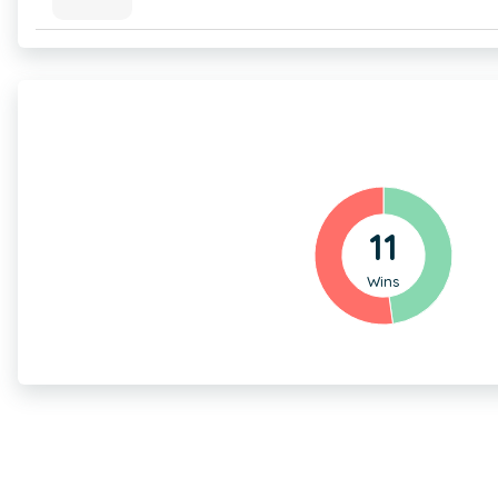
11
Wins