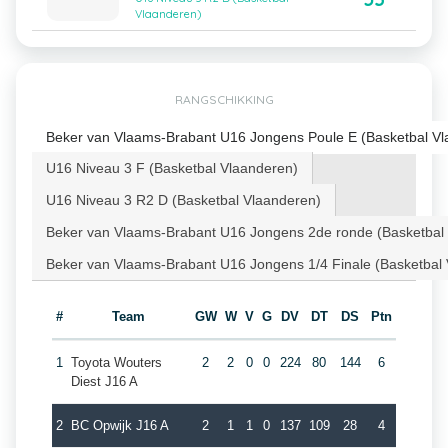
Vlaanderen)
RANGSCHIKKING
Beker van Vlaams-Brabant U16 Jongens Poule E (Basketbal Vl
U16 Niveau 3 F (Basketbal Vlaanderen)
U16 Niveau 3 R2 D (Basketbal Vlaanderen)
Beker van Vlaams-Brabant U16 Jongens 2de ronde (Basketbal
Beker van Vlaams-Brabant U16 Jongens 1/4 Finale (Basketbal
#
Team
GW
W
V
G
DV
DT
DS
Ptn
1
Toyota Wouters
2
2
0
0
224
80
144
6
Diest J16 A
2
BC Opwijk J16 A
2
1
1
0
137
109
28
4