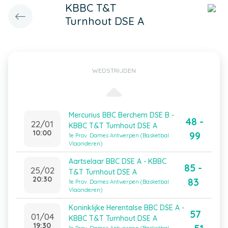
KBBC T&T
Turnhout DSE A
WEDSTRIJDEN
Mercurius BBC Berchem DSE B -
48 -
22/01
KBBC T&T Turnhout DSE A
10:00
99
1e Prov. Dames Antwerpen (Basketbal
Vlaanderen)
Aartselaar BBC DSE A - KBBC
85 -
25/02
T&T Turnhout DSE A
20:30
83
1e Prov. Dames Antwerpen (Basketbal
Vlaanderen)
Koninklijke Herentalse BBC DSE A -
57
01/04
KBBC T&T Turnhout DSE A
19:30