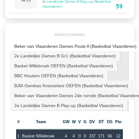
2e Landelijke Dames B Play-up (Basketbal
59
Vlaanderen)
RANGSCHIKKING
Beker van Vlaanderen Dames Poule A (Basketbal Vlaanderen)
2e Landelijke Dames B Gr1 (Basketbal Vlaanderen)
Basket Willebroek OEFEN (Basketbal Vlaanderen)
BBC Houtem OEFEN (Basketbal Vlaanderen)
BJM-Gembas Knesselare OEFEN (Basketbal Vlaanderen)
Beker van Vlaanderen Dames 2de rornde (Basketbal Vlaander
2e Landelijke Dames B Play-up (Basketbal Vlaanderen)
#
Team
GW
W
V
G
DV
DT
DS
Ptn
1
Basket Willebroek
4
4
0
0
237
171
66
12