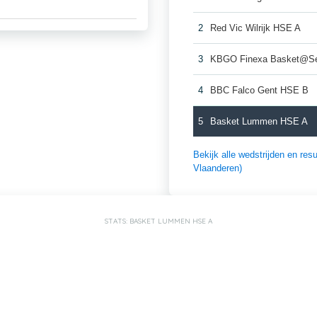
2
Red Vic Wilrijk HSE A
3
KBGO Finexa Basket@S
4
BBC Falco Gent HSE B
5
Basket Lummen HSE A
Bekijk alle wedstrijden en re
Vlaanderen)
STATS: BASKET LUMMEN HSE A