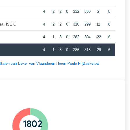
4
2
2
0
332
330
2
8
ea HSE C
4
2
2
0
310
299
11
8
4
1
3
0
282
304
-22
6
4
1
3
0
286
315
-29
6
sultaten van Beker van Vlaanderen Heren Poule F (Basketbal
1802