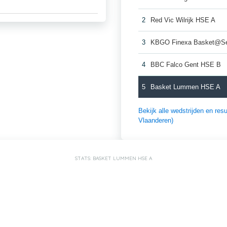
2
Red Vic Wilrijk HSE A
3
KBGO Finexa Basket@S
4
BBC Falco Gent HSE B
5
Basket Lummen HSE A
Bekijk alle wedstrijden en re
Vlaanderen)
STATS: BASKET LUMMEN HSE A