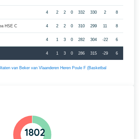
4
2
2
0
332
330
2
8
ea HSE C
4
2
2
0
310
299
11
8
4
1
3
0
282
304
-22
6
4
1
3
0
286
315
-29
6
sultaten van Beker van Vlaanderen Heren Poule F (Basketbal
1802