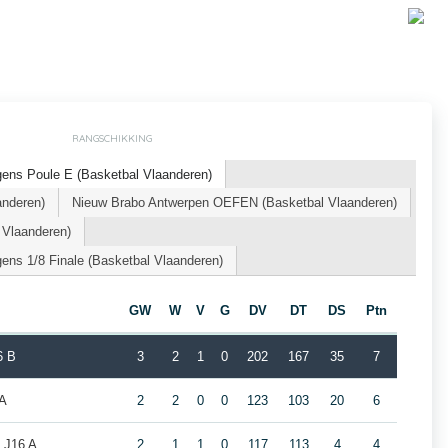
RANGSCHIKKING
ens Poule E (Basketbal Vlaanderen)
anderen)
Nieuw Brabo Antwerpen OEFEN (Basketbal Vlaanderen)
 Vlaanderen)
ns 1/8 Finale (Basketbal Vlaanderen)
GW
W
V
G
DV
DT
DS
Ptn
6 B
3
2
1
0
202
167
35
7
 A
2
2
0
0
123
103
20
6
 J16 A
2
1
1
0
117
113
4
4