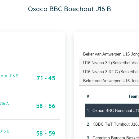
Oxaco BBC Boechout J16 B
Beker van Antwerpen U16 Jong
U16 Niveau 3 I (Basketbal Vla
U16 Niveau 3 R2 G (Basketbal
out J16 B
71 - 45
Beker van Antwerpen U16 Jonge
#
Team
J16 A
58 - 66
1
Oxaco BBC Boechout J1
2
KBBC T&T Turnhout J16
J16 B
58 - 59
3
Geranimo Bornem Basket