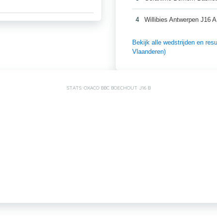
4
Willibies Antwerpen J16 A
Bekijk alle wedstrijden en r
Vlaanderen)
STATS: OXACO BBC BOECHOUT J16 B