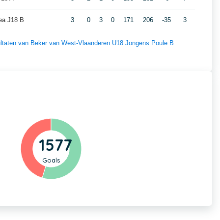
a J18 B
3
0
3
0
171
206
-35
3
esultaten van Beker van West-Vlaanderen U18 Jongens Poule B
1577
Goals