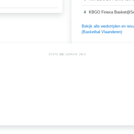
4
KBGO Finexa Basket@Se
Bekijk alle wedstrijden en r
(Basketbal Vlaanderen)
STATS: BBC WERVIK J18 A