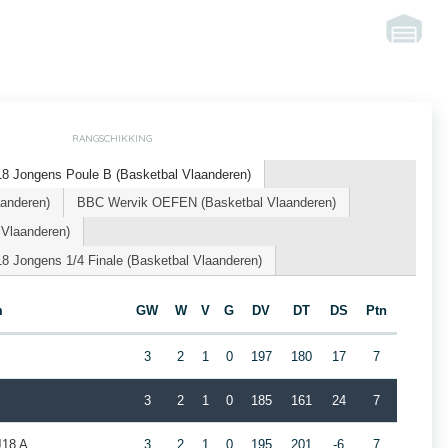
RANGSCHIKKING
8 Jongens Poule B (Basketbal Vlaanderen)
aanderen)
BBC Wervik OEFEN (Basketbal Vlaanderen)
 Vlaanderen)
8 Jongens 1/4 Finale (Basketbal Vlaanderen)
m
GW
W
V
G
DV
DT
DS
Ptn
3
2
1
0
197
180
17
7
3
2
1
0
185
161
24
7
J18 A
3
2
1
0
195
201
-6
7