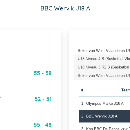
BBC Wervik J18 A
Beker van West-Vlaanderen U1
U18 Niveau 4 B (Basketbal Vl
U18 Niveau 3 R2 B (Basketbal
55 - 58
Beker van West-Vlaanderen U1
#
Tea
A
52 - 51
1
Olympos Marke J18 A
2
BBC Wervik J18 A
55 - 48
3
Kon BBC De Panne vzw 