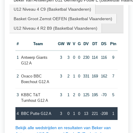
Beker van Antwerpen U12 Gemengd Poule E (Basketbal Vlaan
U12 Niveau 4 C9 (Basketbal Vlaanderen)
Basket Groot Zemst OEFEN (Basketbal Vlaanderen)
U12 Niveau 4 R2 B9 (Basketbal Vlaanderen)
#
Team
GW
W
V
G
DV
DT
DS
Ptn
1
Antwerp Giants
3
3
0
0
230
114
116
9
G12 A
2
Oxaco BBC
3
2
1
0
331
169
162
7
Boechout G12 A
3
KBBC T&T
3
1
2
0
125
195
-70
5
Turnhout G12 A
4
BBC Putte G12 A
3
0
1
0
13
221
-208
1
Bekijk alle wedstrijden en resultaten van Beker van