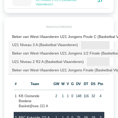
57
U21 Niveau 2 R2 A (Basketbal
Vlaanderen)
RANGSCHIKKING
Beker van West-Vlaanderen U21 Jongens Poule C (Basketbal 
U21 Niveau 3 A (Basketbal Vlaanderen)
Beker van West-Vlaanderen U21 Jongens 1/2 Finale (Basketba
U21 Niveau 2 R2 A (Basketbal Vlaanderen)
Beker van West-Vlaanderen U21 Jongens Finale (Basketbal Vl
#
Team
GW
W
V
G
DV
DT
DS
Ptn
1
KB Oostende
2
1
1
0
148
116
32
4
Bredene
Basket@sea J21 A
2
BBC Koksijde J21 A
1
1
0
0
75
56
19
3