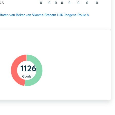
6 A
0
0
0
0
0
0
0
0
esultaten van Beker van Vlaams-Brabant U16 Jongens Poule A
1126
Goals