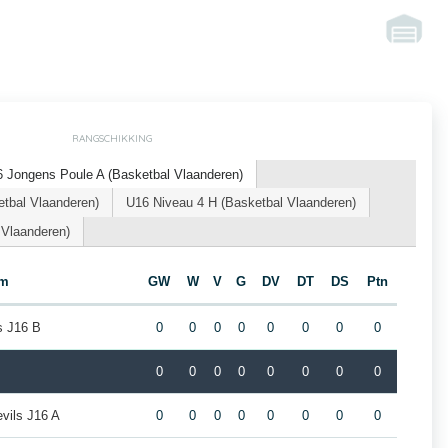
RANGSCHIKKING
 Jongens Poule A (Basketbal Vlaanderen)
tbal Vlaanderen)
U16 Niveau 4 H (Basketbal Vlaanderen)
 Vlaanderen)
am
GW
W
V
G
DV
DT
DS
Ptn
s J16 B
0
0
0
0
0
0
0
0
0
0
0
0
0
0
0
0
vils J16 A
0
0
0
0
0
0
0
0