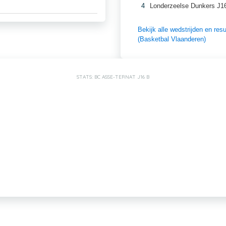
4
Londerzeelse Dunkers J1
Bekijk alle wedstrijden en r
(Basketbal Vlaanderen)
STATS: BC ASSE-TERNAT J16 B