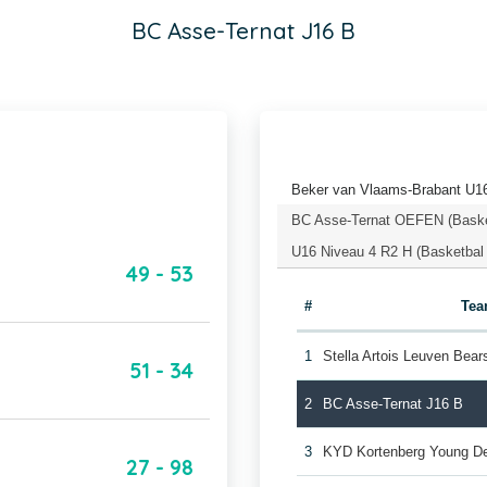
BC Asse-Ternat J16 B
Beker van Vlaams-Brabant U16
BC Asse-Ternat OEFEN (Baske
U16 Niveau 4 R2 H (Basketbal
49 - 53
#
Te
1
Stella Artois Leuven Bear
51 - 34
2
BC Asse-Ternat J16 B
3
KYD Kortenberg Young De
27 - 98