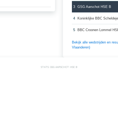
3
GSG Aarschot HSE B
4
Koninklijke BBC Schelde
5
BBC Croonen Lommel HS
Bekijk alle wedstrijden en re
Vlaanderen)
STATS: GSG AARSCHOT HSE B