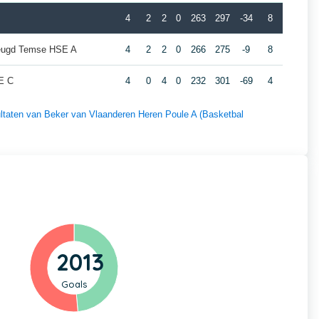
4
2
2
0
263
297
-34
8
jeugd Temse HSE A
4
2
2
0
266
275
-9
8
E C
4
0
4
0
232
301
-69
4
sultaten van Beker van Vlaanderen Heren Poule A (Basketbal
2013
Goals