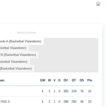
RANGSCHIKKING
ule A (Basketbal Vlaanderen)
sketbal Vlaanderen)
 (Basketbal Vlaanderen)
ketbal Vlaanderen)
 (Basketbal Vlaanderen)
eam
GW
W
V
G
DV
DT
DS
Ptn
4
3
1
0
305
229
76
10
e HSE A
4
3
1
0
286
250
36
10