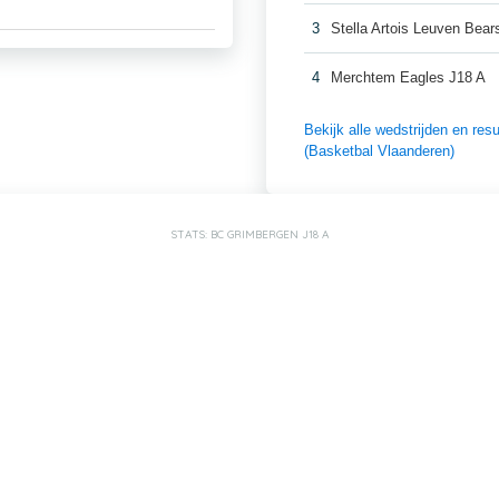
3
Stella Artois Leuven Bear
4
Merchtem Eagles J18 A
Bekijk alle wedstrijden en r
(Basketbal Vlaanderen)
STATS: BC GRIMBERGEN J18 A