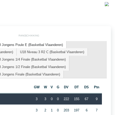
RANGSCHIKKING
 Jongens Poule E (Basketbal Vlaanderen)
aanderen)
U18 Niveau 3 R2 C (Basketbal Vlaanderen)
 Jongens 1/4 Finale (Basketbal Vlaanderen)
 Jongens 1/2 Finale (Basketbal Vlaanderen)
 Jongens Finale (Basketbal Vlaanderen)
m
GW
W
V
G
DV
DT
DS
Ptn
3
3
0
0
222
155
67
9
3
2
1
0
203
197
6
7