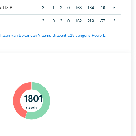
s J18 B
3
1
2
0
168
184
-16
5
3
0
3
0
162
219
-57
3
esultaten van Beker van Vlaams-Brabant U18 Jongens Poule E
1801
Goals