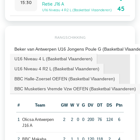
-
15:30
Retie J16 A
45
U16 Niveau 4 R2 L (Basketbal Vlaanderen)
RANGSCHIKKING
Beker van Antwerpen U16 Jongens Poule G (Basketbal Vlaand
U16 Niveau 4 L (Basketbal Vlaanderen)
U16 Niveau 4 R2 L (Basketbal Vlaanderen)
BBC Halle-Zoersel OEFEN (Basketbal Vlaanderen)
BBC Musketiers Vremde Vzw OEFEN (Basketbal Vlaanderen)
#
Team
GW
W
V
G
DV
DT
DS
Ptn
1
Olicsa Antwerpen
2
2
0
0
200
76
124
6
J16 A
2
BBC Makeba
2
1
1
0
120
118
2
4