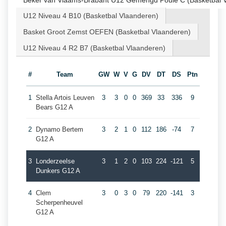
Beker van Vlaams-Brabant U12 Gemengd Poule C (Basketbal 
U12 Niveau 4 B10 (Basketbal Vlaanderen)
Basket Groot Zemst OEFEN (Basketbal Vlaanderen)
U12 Niveau 4 R2 B7 (Basketbal Vlaanderen)
#
Team
GW
W
V
G
DV
DT
DS
Ptn
1
Stella Artois Leuven
3
3
0
0
369
33
336
9
Bears G12 A
2
Dynamo Bertem
3
2
1
0
112
186
-74
7
G12 A
3
Londerzeelse
3
1
2
0
103
224
-121
5
Dunkers G12 A
4
Clem
3
0
3
0
79
220
-141
3
Scherpenheuvel
G12 A