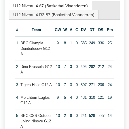
U12 Niveau 4 A7 (Basketbal Vlaanderen)
U12 Niveau 4 R2 B7 (Basketbal Vlaanderen)
#
Team
GW
W
V
G
DV
DT
DS
Ptn
1
BBC Olympia
9
8
1
0
585
249
336
25
Denderleeuw G12
A
2
Dino Brussels G12
10
7
3
0
494
282
212
24
A
3
Tigers Halle G12 A
10
7
3
0
507
271
236
24
4
Merchtem Eagles
9
5
4
0
431
310
121
19
G12 A
5
BBC CSS Outdoor
10
2
8
0
241
528
-287
14
Living Ninove G12
A