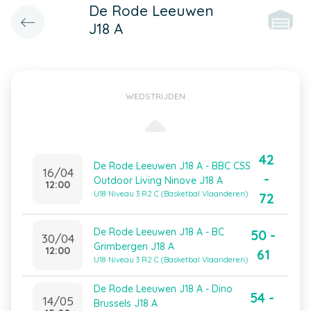
De Rode Leeuwen
J18 A
WEDSTRIJDEN
42
De Rode Leeuwen J18 A - BBC CSS
16/04
-
Outdoor Living Ninove J18 A
12:00
U18 Niveau 3 R2 C (Basketbal Vlaanderen)
72
De Rode Leeuwen J18 A - BC
50 -
30/04
Grimbergen J18 A
12:00
61
U18 Niveau 3 R2 C (Basketbal Vlaanderen)
De Rode Leeuwen J18 A - Dino
54 -
14/05
Brussels J18 A