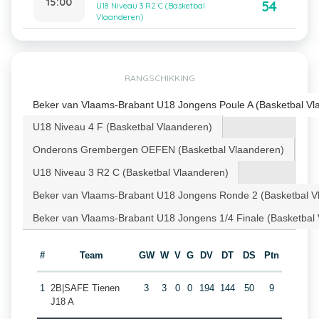
15:00
54
U18 Niveau 3 R2 C (Basketbal
Vlaanderen)
RANGSCHIKKING
Beker van Vlaams-Brabant U18 Jongens Poule A (Basketbal Vl
U18 Niveau 4 F (Basketbal Vlaanderen)
Onderons Grembergen OEFEN (Basketbal Vlaanderen)
U18 Niveau 3 R2 C (Basketbal Vlaanderen)
Beker van Vlaams-Brabant U18 Jongens Ronde 2 (Basketbal V
Beker van Vlaams-Brabant U18 Jongens 1/4 Finale (Basketbal
#
Team
GW
W
V
G
DV
DT
DS
Ptn
1
2B|SAFE Tienen
3
3
0
0
194
144
50
9
J18 A