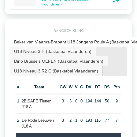
Vlaanderen)
RANGSCHIKKING
Beker van Vlaams-Brabant U18 Jongens Poule A (Basketbal Vl
U18 Niveau 3 H (Basketbal Vlaanderen)
Dino Brussels OEFEN (Basketbal Vlaanderen)
U18 Niveau 3 R2 C (Basketbal Vlaanderen)
#
Team
GW
W
V
G
DV
DT
DS
Ptn
1
2B|SAFE Tienen
3
3
0
0
194
144
50
9
J18 A
2
De Rode Leeuwen
3
2
1
0
193
116
77
7
J18 A