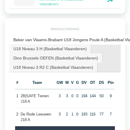
Vlaanderen)
RANGSCHIKKING
Beker van Vlaams-Brabant U18 Jongens Poule A (Basketbal Vl
U18 Niveau 3 H (Basketbal Vlaanderen)
Dino Brussels OEFEN (Basketbal Vlaanderen)
U18 Niveau 3 R2 C (Basketbal Vlaanderen)
#
Team
GW
W
V
G
DV
DT
DS
Ptn
1
2B|SAFE Tienen
3
3
0
0
194
144
50
9
J18 A
2
De Rode Leeuwen
3
2
1
0
193
116
77
7
J18 A