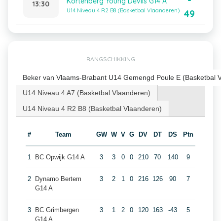
-
Kortenberg Young Devils G14 A
13:30
U14 Niveau 4 R2 B8 (Basketbal Vlaanderen)
49
RANGSCHIKKING
Beker van Vlaams-Brabant U14 Gemengd Poule E (Basketbal 
U14 Niveau 4 A7 (Basketbal Vlaanderen)
U14 Niveau 4 R2 B8 (Basketbal Vlaanderen)
#
Team
GW
W
V
G
DV
DT
DS
Ptn
1
BC Opwijk G14 A
3
3
0
0
210
70
140
9
2
Dynamo Bertem
3
2
1
0
216
126
90
7
G14 A
3
BC Grimbergen
3
1
2
0
120
163
-43
5
G14 A