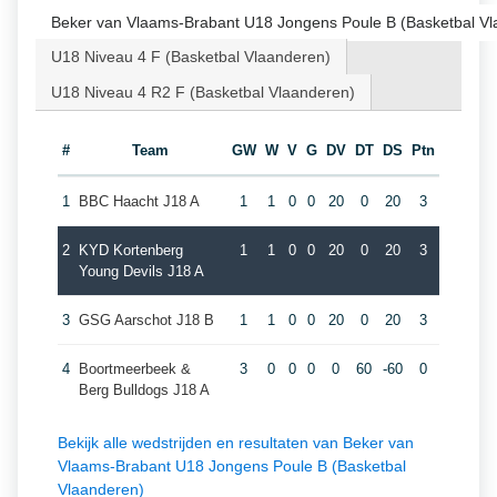
Beker van Vlaams-Brabant U18 Jongens Poule B (Basketbal Vl
U18 Niveau 4 F (Basketbal Vlaanderen)
U18 Niveau 4 R2 F (Basketbal Vlaanderen)
#
Team
GW
W
V
G
DV
DT
DS
Ptn
1
BBC Haacht J18 A
1
1
0
0
20
0
20
3
2
KYD Kortenberg
1
1
0
0
20
0
20
3
Young Devils J18 A
3
GSG Aarschot J18 B
1
1
0
0
20
0
20
3
4
Boortmeerbeek &
3
0
0
0
0
60
-60
0
Berg Bulldogs J18 A
Bekijk alle wedstrijden en resultaten van Beker van
Vlaams-Brabant U18 Jongens Poule B (Basketbal
Vlaanderen)