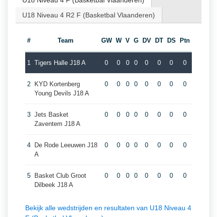
U18 Niveau 4 F (Basketbal Vlaanderen)
U18 Niveau 4 R2 F (Basketbal Vlaanderen)
#
Team
GW
W
V
G
DV
DT
DS
Ptn
1
Tigers Halle J18 A
0
0
0
0
0
0
0
0
2
KYD Kortenberg
0
0
0
0
0
0
0
0
Young Devils J18 A
3
Jets Basket
0
0
0
0
0
0
0
0
Zaventem J18 A
4
De Rode Leeuwen J18
0
0
0
0
0
0
0
0
A
5
Basket Club Groot
0
0
0
0
0
0
0
0
Dilbeek J18 A
Bekijk alle wedstrijden en resultaten van U18 Niveau 4