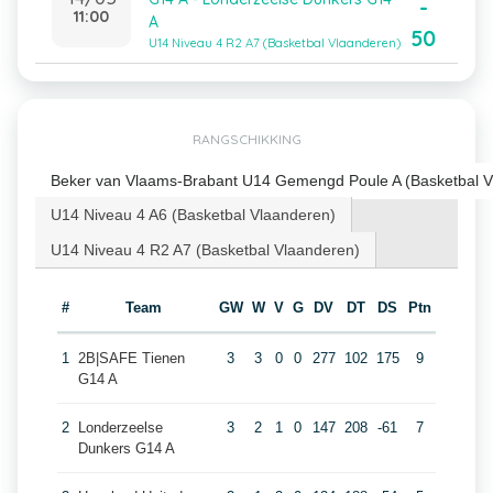
-
11:00
A
50
U14 Niveau 4 R2 A7 (Basketbal Vlaanderen)
RANGSCHIKKING
Beker van Vlaams-Brabant U14 Gemengd Poule A (Basketbal V
U14 Niveau 4 A6 (Basketbal Vlaanderen)
U14 Niveau 4 R2 A7 (Basketbal Vlaanderen)
#
Team
GW
W
V
G
DV
DT
DS
Ptn
1
2B|SAFE Tienen
3
3
0
0
277
102
175
9
G14 A
2
Londerzeelse
3
2
1
0
147
208
-61
7
Dunkers G14 A