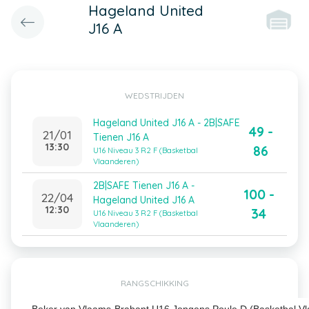
Hageland United
J16 A
WEDSTRIJDEN
Hageland United J16 A - 2B|SAFE
49 -
21/01
Tienen J16 A
13:30
86
U16 Niveau 3 R2 F (Basketbal
Vlaanderen)
2B|SAFE Tienen J16 A -
100 -
22/04
Hageland United J16 A
12:30
34
U16 Niveau 3 R2 F (Basketbal
Vlaanderen)
RANGSCHIKKING