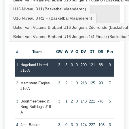
Beker van Vlaams-Brabant U16 Jongens Poule D (Basketbal V
U16 Niveau 3 H (Basketbal Vlaanderen)
U16 Niveau 3 R2 F (Basketbal Vlaanderen)
Beker van Vlaams-Brabant U16 Jongens 2de ronde (Basketbal
Beker van Vlaams-Brabant U16 Jongens 1/4 Finale (Basketbal
#
Team
GW
W
V
G
DV
DT
DS
Ptn
1
Hageland United
3
3
0
0
209
121
88
9
J16 A
2
Merchtem Eagles
3
2
1
0
218
125
93
7
J16 A
3
Boortmeerbeek &
3
1
2
0
143
221
-78
5
Berg Bulldogs J16
A
4
Jets Basket
3
0
3
0
124
227
-103
3