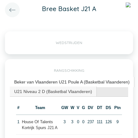
Bree Basket J21 A
WEDSTRIJDEN
RANGSCHIKKING
Beker van Vlaanderen U21 Poule A (Basketbal Vlaanderen)
U21 Niveau 2 D (Basketbal Vlaanderen)
#
Team
GW
W
V
G
DV
DT
DS
Ptn
1
House Of Talents
3
3
0
0
237
111
126
9
Kortrijk Spurs J21 A