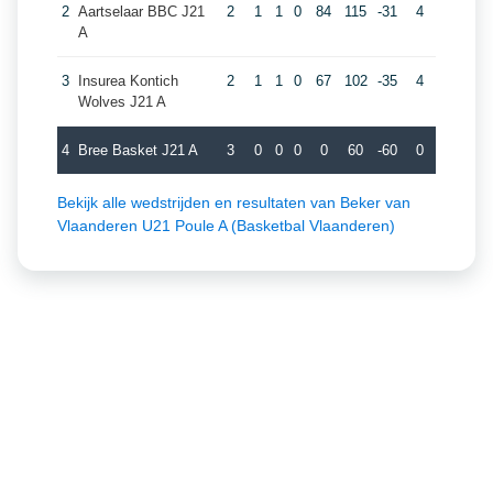
2
Aartselaar BBC J21
2
1
1
0
84
115
-31
4
A
3
Insurea Kontich
2
1
1
0
67
102
-35
4
Wolves J21 A
4
Bree Basket J21 A
3
0
0
0
0
60
-60
0
Bekijk alle wedstrijden en resultaten van Beker van
Vlaanderen U21 Poule A (Basketbal Vlaanderen)