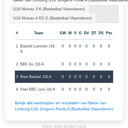
Beker van Limburg U16 Jongens Poule A (Basketbal Vlaandere
U16 Niveau 3 K (Basketbal Vlaanderen)
U16 Niveau 4 R2 O (Basketbal Vlaanderen)
#
Team
GW
W
V
G
DV
DT
DS
Ptn
1
Basket Lummen J16
0
0
0
0
0
0
0
0
A
2
BBC As J16 A
0
0
0
0
0
0
0
0
3
Bree Basket J16 A
0
0
0
0
0
0
0
0
4
Peer BBC vzw J16 A
0
0
0
0
0
0
0
0
Bekijk alle wedstrijden en resultaten van Beker van
Limburg U16 Jongens Poule A (Basketbal Vlaanderen)
STATS: BREE BASKET J16 A