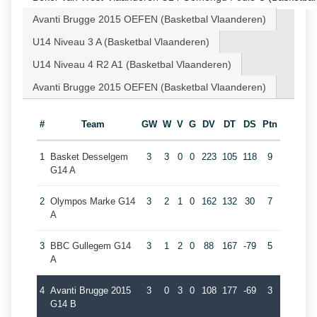
Avanti Brugge 2015 OEFEN (Basketbal Vlaanderen)
U14 Niveau 3 A (Basketbal Vlaanderen)
U14 Niveau 4 R2 A1 (Basketbal Vlaanderen)
Avanti Brugge 2015 OEFEN (Basketbal Vlaanderen)
#
Team
GW
W
V
G
DV
DT
DS
Ptn
1
Basket Desselgem
3
3
0
0
223
105
118
9
G14 A
2
Olympos Marke G14
3
2
1
0
162
132
30
7
A
3
BBC Gullegem G14
3
1
2
0
88
167
-79
5
A
4
Avanti Brugge 2015
3
0
3
0
108
177
-69
3
G14 B