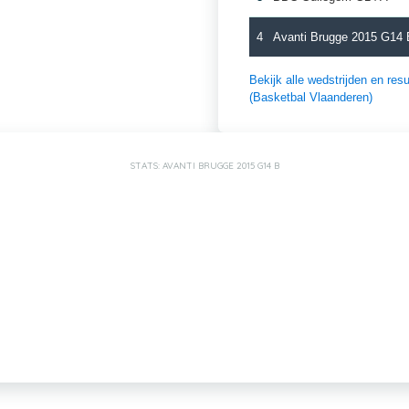
4
Avanti Brugge 2015 G14 
Bekijk alle wedstrijden en r
(Basketbal Vlaanderen)
STATS: AVANTI BRUGGE 2015 G14 B