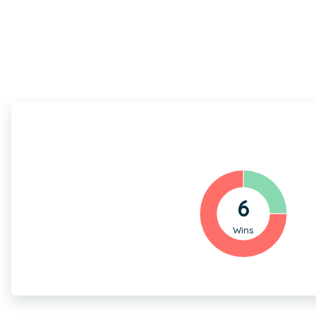
6
Wins