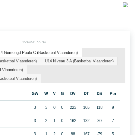
RANGSCHIKKING
14 Gemengd Poule C (Basketbal Vlaanderen)
sketbal Vlaanderen)
U14 Niveau 3 A (Basketbal Vlaanderen)
l Vlaanderen)
sketbal Vlaanderen)
GW
W
V
G
DV
DT
DS
Ptn
A
3
3
0
0
223
105
118
9
3
2
1
0
162
132
30
7
3
1
2
0
88
167
-79
5