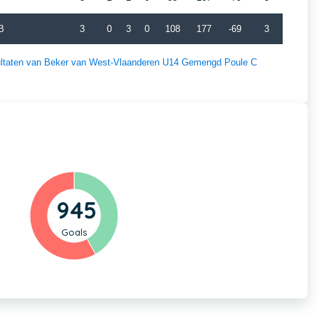
B
3
0
3
0
108
177
-69
3
esultaten van Beker van West-Vlaanderen U14 Gemengd Poule C
945
Goals