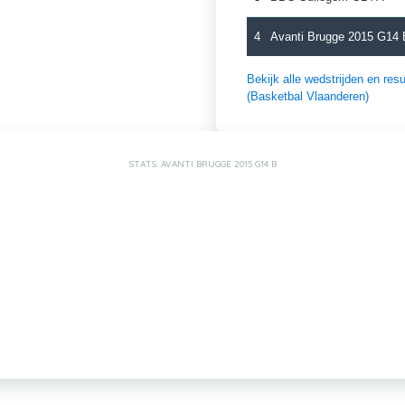
4
Avanti Brugge 2015 G14 
Bekijk alle wedstrijden en r
(Basketbal Vlaanderen)
STATS: AVANTI BRUGGE 2015 G14 B