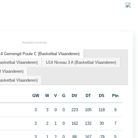
RANGSCHIKKING
14 Gemengd Poule C (Basketbal Vlaanderen)
sketbal Vlaanderen)
U14 Niveau 3 A (Basketbal Vlaanderen)
l Vlaanderen)
sketbal Vlaanderen)
GW
W
V
G
DV
DT
DS
Ptn
A
3
3
0
0
223
105
118
9
3
2
1
0
162
132
30
7
3
1
2
0
88
167
-79
5