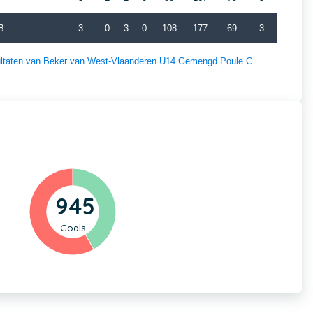
B
3
0
3
0
108
177
-69
3
esultaten van Beker van West-Vlaanderen U14 Gemengd Poule C
945
Goals