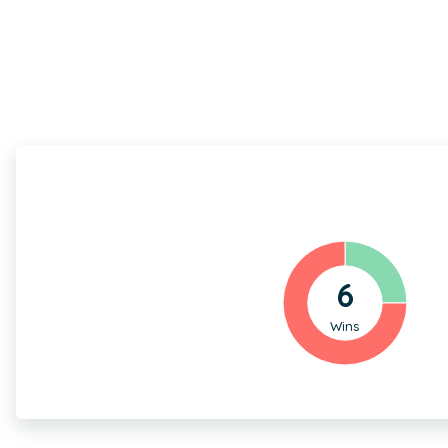
6
Wins