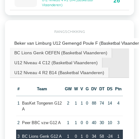
26
U12 Niveau 4 R2 B14 (Basketbal
Vlaanderen)
RANGSCHIKKING
Beker van Limburg U12 Gemengd Poule F (Basketbal Vlaander
BC Lions Genk OEFEN (Basketbal Vlaanderen)
U12 Niveau 4 C12 (Basketbal Vlaanderen)
U12 Niveau 4 R2 B14 (Basketbal Vlaanderen)
#
Team
GW
W
V
G
DV
DT
DS
Ptn
1
BasKet Tongeren G12
2
1
1
0
88
74
14
4
A
2
Peer BBC vzw G12 A
1
1
0
0
40
30
10
3
3
BC Lions Genk G12 A
1
0
1
0
34
58
-24
1