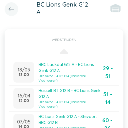
BC Lions Genk G12
A
WEDSTRIJDEN
BBC Laakdal G12 A - BC Lions
29 -
18/03
Genk G12 A
13:00
51
U12 Niveau 4 R2 B14 (Basketbal
Vlaanderen)
Hasselt BT G12 B - BC Lions Genk
51 -
16/04
G12 A
12:00
14
U12 Niveau 4 R2 B14 (Basketbal
Vlaanderen)
BC Lions Genk G12 A - Stevoort
60 -
07/05
BBC G12 B
14:00