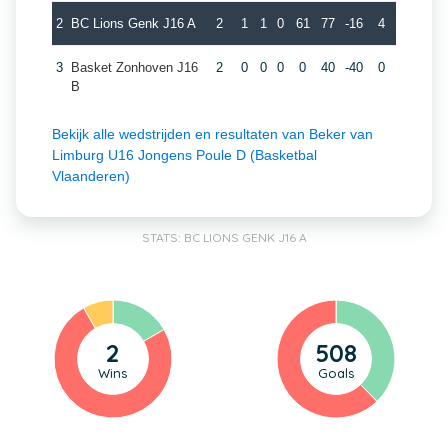
2
BC Lions Genk J16 A
2
1
1
0
61
77
-16
4
3
Basket Zonhoven J16
2
0
0
0
0
40
-40
0
B
Bekijk alle wedstrijden en resultaten van Beker van
Limburg U16 Jongens Poule D (Basketbal
Vlaanderen)
STATS: BC LIONS GENK J16 A
2
508
Wins
Goals