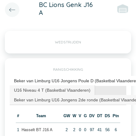
BC Lions Genk J16
A
WEDSTRIJDEN
RANGSCHIKKING
Beker van Limburg U16 Jongens Poule D (Basketbal Vlaandere
U16 Niveau 4 T (Basketbal Vlaanderen)
Beker van Limburg U16 Jongens 2de ronde (Basketbal Vlaand
#
Team
GW
W
V
G
DV
DT
DS
Ptn
1
Hasselt BT J16 A
2
2
0
0
97
41
56
6