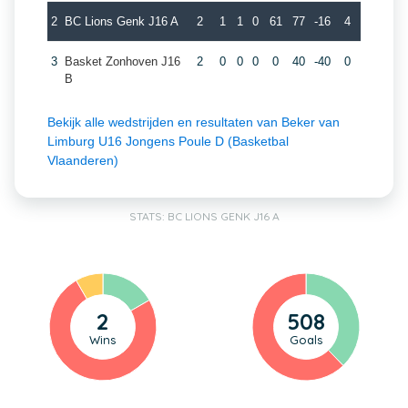
2
BC Lions Genk J16 A
2
1
1
0
61
77
-16
4
3
Basket Zonhoven J16
2
0
0
0
0
40
-40
0
B
Bekijk alle wedstrijden en resultaten van Beker van
Limburg U16 Jongens Poule D (Basketbal
Vlaanderen)
STATS: BC LIONS GENK J16 A
2
508
Wins
Goals