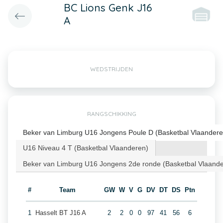
BC Lions Genk J16
A
WEDSTRIJDEN
RANGSCHIKKING
Beker van Limburg U16 Jongens Poule D (Basketbal Vlaandere
U16 Niveau 4 T (Basketbal Vlaanderen)
Beker van Limburg U16 Jongens 2de ronde (Basketbal Vlaand
#
Team
GW
W
V
G
DV
DT
DS
Ptn
1
Hasselt BT J16 A
2
2
0
0
97
41
56
6