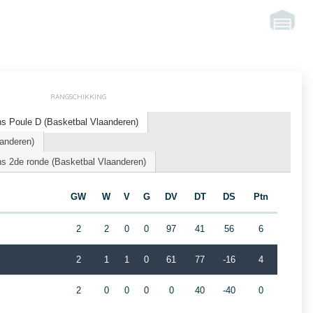
RANGSCHIKKING
s Poule D (Basketbal Vlaanderen)
anderen)
s 2de ronde (Basketbal Vlaanderen)
GW
W
V
G
DV
DT
DS
Ptn
2
2
0
0
97
41
56
6
2
1
1
0
61
77
-16
4
2
0
0
0
0
40
-40
0