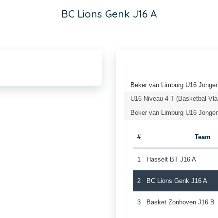
BC Lions Genk J16 A
Beker van Limburg U16 Jongen
U16 Niveau 4 T (Basketbal Vla
Beker van Limburg U16 Jongen
#
Team
1
Hasselt BT J16 A
2
BC Lions Genk J16 A
3
Basket Zonhoven J16 B