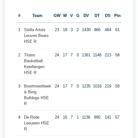
#
Team
GW
W
V
G
DV
DT
DS
Ptn
1
Stella Artois
23
18
3
2
1430
966
464
61
Leuven Bears
HSE R
2
Titans
24
17
7
0
1361
1148
213
58
Basketball
Keerbergen
HSE R
3
Boortmeerbeek
24
17
7
0
1235
1016
219
58
& Berg
Bulldogs HSE
R
4
De Rode
24
16
7
1
1136
995
141
57
Leeuwen HSE
R