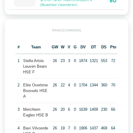
80
3e Prov. Heren Vlaams-Brabant A
(Basketbal Vlaanderen)
RANGSCHIKKING
#
Team
GW
W
V
G
DV
DT
DS
Ptn
1
Stella Artois
26
23
3
0
1874
1321
553
72
Leuven Bears
HSE F
2
Elite Overtime
26
22
4
0
1704
1344
360
70
Brussels HSE
A
3
Merchtem
26
20
6
0
1639
1409
230
66
Eagles HSE B
4
Bavi Vilvoorde
26
19
7
0
1906
1437
469
64