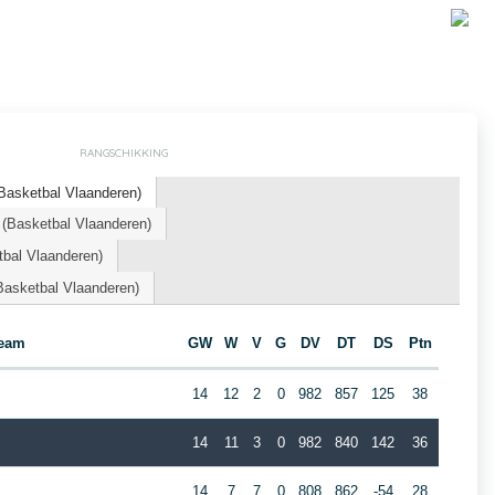
RANGSCHIKKING
Basketbal Vlaanderen)
Basketbal Vlaanderen)
bal Vlaanderen)
Basketbal Vlaanderen)
eam
GW
W
V
G
DV
DT
DS
Ptn
14
12
2
0
982
857
125
38
14
11
3
0
982
840
142
36
14
7
7
0
808
862
-54
28