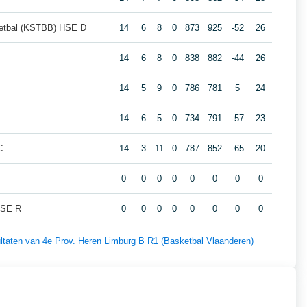
ketbal (KSTBB) HSE D
14
6
8
0
873
925
-52
26
E
14
6
8
0
838
882
-44
26
14
5
9
0
786
781
5
24
14
6
5
0
734
791
-57
23
C
14
3
11
0
787
852
-65
20
R
0
0
0
0
0
0
0
0
HSE R
0
0
0
0
0
0
0
0
sultaten van 4e Prov. Heren Limburg B R1 (Basketbal Vlaanderen)