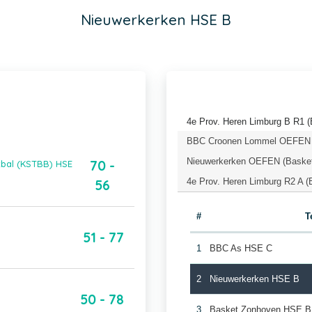
Nieuwerkerken HSE B
4e Prov. Heren Limburg B R1 (
BBC Croonen Lommel OEFEN (
Nieuwerkerken OEFEN (Basket
70 -
tbal (KSTBB) HSE
4e Prov. Heren Limburg R2 A (
56
#
T
51 - 77
1
BBC As HSE C
2
Nieuwerkerken HSE B
50 - 78
3
Basket Zonhoven HSE B