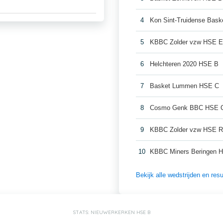
4
Kon Sint-Truidense Bas
5
KBBC Zolder vzw HSE 
6
Helchteren 2020 HSE B
7
Basket Lummen HSE C
8
Cosmo Genk BBC HSE 
9
KBBC Zolder vzw HSE 
10
KBBC Miners Beringen 
Bekijk alle wedstrijden en re
STATS: NIEUWERKERKEN HSE B