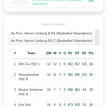
59
4e Prov. Heren Limburg B R1 (Basketbal
Vlaanderen)
RANGSCHIKKING
4e Prov. Heren Limburg B R1 (Basketbal Vlaanderen)
4e Prov. Heren Limburg R2 C (Basketbal Vlaanderen)
#
Team
GW
W
V
G
DV
DT
DS
Ptn
1
BBC As HSE C
14
12
2
0
982
857
125
38
2
Nieuwerkerken
14
11
3
0
982
840
142
36
HSE B
3
Basket Zonhoven
14
7
7
0
808
862
-54
28
HSE B
4
Kon Sint-
14
6
8
0
873
925
-52
26