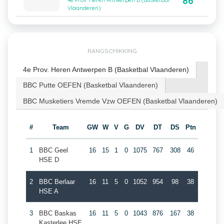
86
4e Prov. Heren Antwerpen B (Basketbal
Vlaanderen)
RANGSCHIKKING
4e Prov. Heren Antwerpen B (Basketbal Vlaanderen)
BBC Putte OEFEN (Basketbal Vlaanderen)
BBC Musketiers Vremde Vzw OEFEN (Basketbal Vlaanderen)
#
Team
GW
W
V
G
DV
DT
DS
Ptn
1
BBC Geel
16
15
1
0
1075
767
308
46
HSE D
2
BBC Berlaar
16
11
5
0
1052
954
98
38
HSE A
3
BBC Baskas
16
11
5
0
1043
876
167
38
Kasterlee HSE