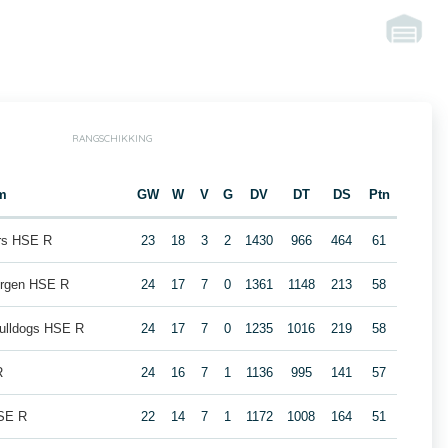
RANGSCHIKKING
m
GW
W
V
G
DV
DT
DS
Ptn
ars HSE R
23
18
3
2
1430
966
464
61
ergen HSE R
24
17
7
0
1361
1148
213
58
ulldogs HSE R
24
17
7
0
1235
1016
219
58
R
24
16
7
1
1136
995
141
57
HSE R
22
14
7
1
1172
1008
164
51