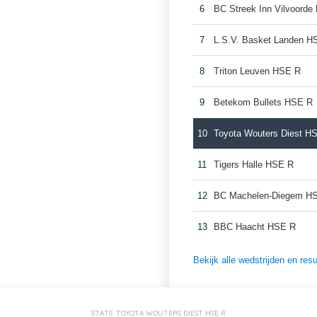
6
BC Streek Inn Vilvoord
7
L.S.V. Basket Landen H
8
Triton Leuven HSE R
9
Betekom Bullets HSE R
10
Toyota Wouters Diest H
11
Tigers Halle HSE R
12
BC Machelen-Diegem H
13
BBC Haacht HSE R
Bekijk alle wedstrijden en re
STATS: TOYOTA WOUTERS DIEST HSE R