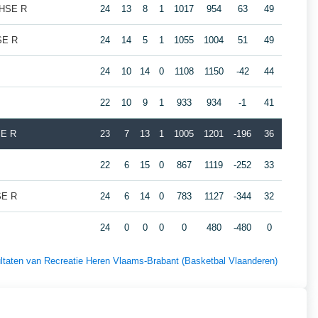
e HSE R
24
13
8
1
1017
954
63
49
SE R
24
14
5
1
1055
1004
51
49
24
10
14
0
1108
1150
-42
44
22
10
9
1
933
934
-1
41
SE R
23
7
13
1
1005
1201
-196
36
22
6
15
0
867
1119
-252
33
SE R
24
6
14
0
783
1127
-344
32
24
0
0
0
0
480
-480
0
sultaten van Recreatie Heren Vlaams-Brabant (Basketbal Vlaanderen)