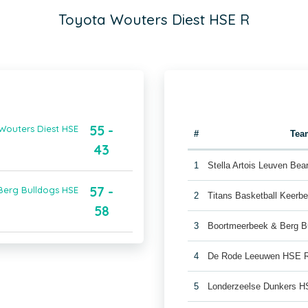
Toyota Wouters Diest HSE R
55 -
Wouters Diest HSE
#
Tea
43
1
Stella Artois Leuven Be
57 -
Berg Bulldogs HSE
2
Titans Basketball Keerb
58
3
Boortmeerbeek & Berg B
4
De Rode Leeuwen HSE 
5
Londerzeelse Dunkers 