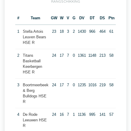
RANGSCHIKKING
#
Team
GW
W
V
G
DV
DT
DS
Ptn
1
Stella Artois
23
18
3
2
1430
966
464
61
Leuven Bears
HSE R
2
Titans
24
17
7
0
1361
1148
213
58
Basketball
Keerbergen
HSE R
3
Boortmeerbeek
24
17
7
0
1235
1016
219
58
& Berg
Bulldogs HSE
R
4
De Rode
24
16
7
1
1136
995
141
57
Leeuwen HSE
R