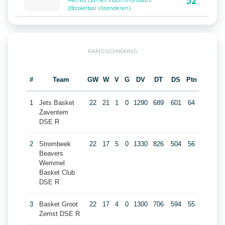
52
Recrea Dames Vlaams-Brabant
(Basketbal Vlaanderen)
RANGSCHIKKING
#
Team
GW
W
V
G
DV
DT
DS
Ptn
1
Jets Basket
22
21
1
0
1290
689
601
64
Zaventem
DSE R
2
Strombeek
22
17
5
0
1330
826
504
56
Beavers
Wemmel
Basket Club
DSE R
3
Basket Groot
22
17
4
0
1300
706
594
55
Zemst DSE R