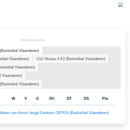
RANGSCHIKKING
Basketbal Vlaanderen)
tbal Vlaanderen)
U12 Niveau 4 A3 (Basketbal Vlaanderen)
sketbal Vlaanderen)
l Vlaanderen)
Basketbal Vlaanderen)
W
V
G
DV
DT
DS
Ptn
esultaten van Amon Jeugd Gentson OEFEN (Basketbal Vlaanderen)